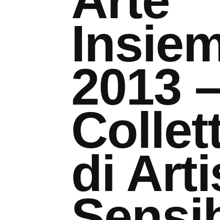
Arte
Insie
2013 
Collet
di Arti
Sensib