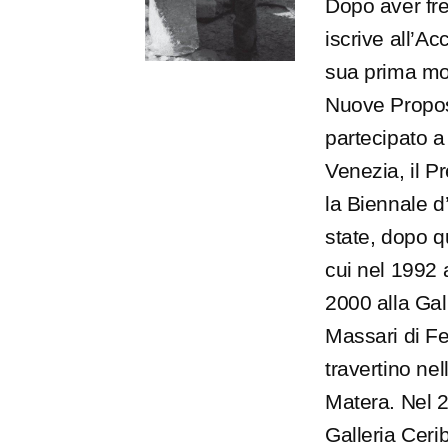
Dopo aver freq
iscrive all’Ac
sua prima mos
Nuove Propost
partecipato 
Venezia, il P
la Biennale d
state, dopo q
cui nel 1992 
2000 alla Gal
Massari di Fe
travertino ne
Matera. Nel 2
Galleria Ceri