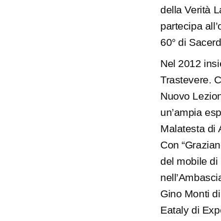
della Verità L
partecipa all’
60° di Sacerd
Nel 2012 ins
Trastevere. Co
Nuovo Lezion
un’ampia espo
Malatesta di 
Con “Grazian
del mobile di 
nell’Ambasciat
Gino Monti di
Eataly di Expo