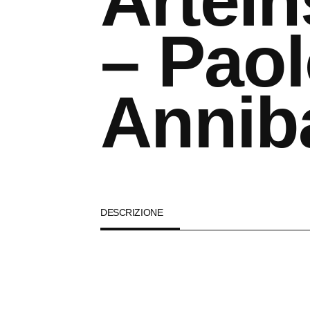
ArteI
– Pao
Anniba
DESCRIZIONE